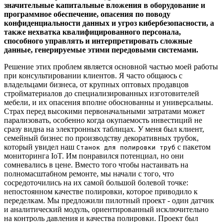
значительные капитальные вложения в оборудование и
программное обеспечение, опасения по поводу
конфиденциальности данных и угроз кибербезопасности, а
также нехватка квалифицированного персонала,
способного управлять и интерпретировать сложные
данные, генерируемые этими передовыми системами.
Решение этих проблем является основной частью моей работы
при консультировании клиентов. Я часто общаюсь с
владельцами бизнеса, от крупных оптовых продавцов
стройматериалов до специализированных изготовителей
мебели, и их опасения вполне обоснованны и универсальны.
Страх перед высокими первоначальными затратами может
парализовать, особенно когда окупаемость инвестиций не
сразу видна на электронных таблицах. У меня был клиент,
семейный бизнес по производству декоративных трубок,
который увидел наш
с пакетом
Станок для полировки труб
мониторинга IoT. Им понравился потенциал, но они
сомневались в цене. Вместо того чтобы настаивать на
полномасштабном ремонте, мы начали с того, что
сосредоточились на их самой большой болевой точке:
непостоянном качестве полировки, которое приводило к
переделкам. Мы предложили пилотный проект - один датчик
и аналитический модуль, ориентированный исключительно
на контроль давления и качества полировки. Проект был