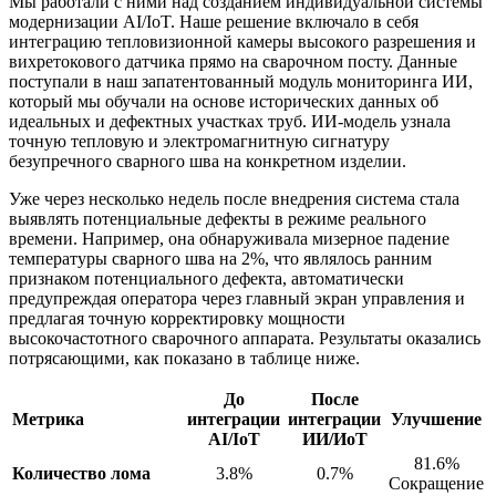
Мы работали с ними над созданием индивидуальной системы
модернизации AI/IoT. Наше решение включало в себя
интеграцию тепловизионной камеры высокого разрешения и
вихретокового датчика прямо на сварочном посту. Данные
поступали в наш запатентованный модуль мониторинга ИИ,
который мы обучали на основе исторических данных об
идеальных и дефектных участках труб. ИИ-модель узнала
точную тепловую и электромагнитную сигнатуру
безупречного сварного шва на конкретном изделии.
Уже через несколько недель после внедрения система стала
выявлять потенциальные дефекты в режиме реального
времени. Например, она обнаруживала мизерное падение
температуры сварного шва на 2%, что являлось ранним
признаком потенциального дефекта, автоматически
предупреждая оператора через главный экран управления и
предлагая точную корректировку мощности
высокочастотного сварочного аппарата. Результаты оказались
потрясающими, как показано в таблице ниже.
До
После
Метрика
интеграции
интеграции
Улучшение
AI/IoT
ИИ/ИоТ
81.6%
Количество лома
3.8%
0.7%
Сокращение