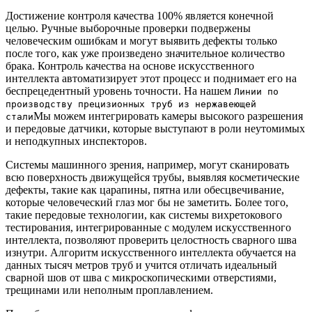
Достижение контроля качества 100% является конечной
целью. Ручные выборочные проверки подвержены
человеческим ошибкам и могут выявить дефекты только
после того, как уже произведено значительное количество
брака. Контроль качества на основе искусственного
интеллекта автоматизирует этот процесс и поднимает его на
беспрецедентный уровень точности. На нашем
Линии по
производству прецизионных труб из нержавеющей
Мы можем интегрировать камеры высокого разрешения
стали
и передовые датчики, которые выступают в роли неутомимых
и неподкупных инспекторов.
Системы машинного зрения, например, могут сканировать
всю поверхность движущейся трубы, выявляя косметические
дефекты, такие как царапины, пятна или обесцвечивание,
которые человеческий глаз мог бы не заметить. Более того,
такие передовые технологии, как системы вихретокового
тестирования, интегрированные с модулем искусственного
интеллекта, позволяют проверить целостность сварного шва
изнутри. Алгоритм искусственного интеллекта обучается на
данных тысяч метров труб и учится отличать идеальный
сварной шов от шва с микроскопическими отверстиями,
трещинами или неполным проплавлением.