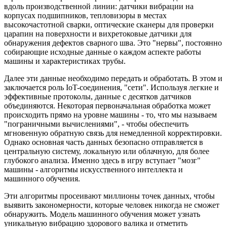
вдоль производственной линии: датчики вибрации на
корпусах подшипников, тепловизоры в местах
высокочастотной сварки, оптические сканеры для проверки
царапин на поверхности и вихретоковые датчики для
обнаружения дефектов сварного шва. Это "нервы", постоянно
собирающие исходные данные о каждом аспекте работы
машины и характеристиках трубы.
Далее эти данные необходимо передать и обработать. В этом и
заключается роль IoT-соединения, "сети". Используя легкие и
эффективные протоколы, данные с десятков датчиков
объединяются. Некоторая первоначальная обработка может
происходить прямо на уровне машины - то, что мы называем
"пограничными вычислениями", - чтобы обеспечить
мгновенную обратную связь для немедленной корректировки.
Однако основная часть данных безопасно отправляется в
центральную систему, локальную или облачную, для более
глубокого анализа. Именно здесь в игру вступает "мозг"
машины - алгоритмы искусственного интеллекта и
машинного обучения.
Эти алгоритмы просеивают миллионы точек данных, чтобы
выявить закономерности, которые человек никогда не сможет
обнаружить. Модель машинного обучения может узнать
уникальную вибрацию здорового валика и отметить