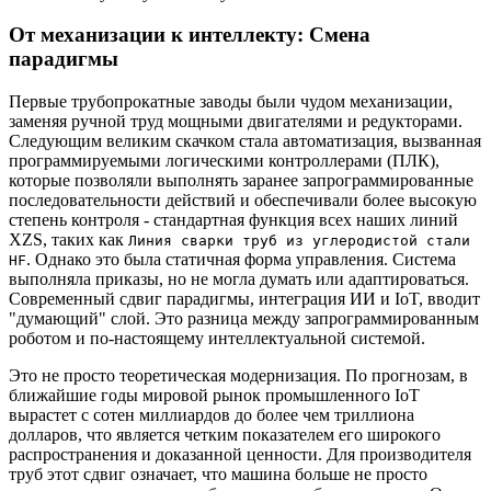
От механизации к интеллекту: Смена
парадигмы
Первые трубопрокатные заводы были чудом механизации,
заменяя ручной труд мощными двигателями и редукторами.
Следующим великим скачком стала автоматизация, вызванная
программируемыми логическими контроллерами (ПЛК),
которые позволяли выполнять заранее запрограммированные
последовательности действий и обеспечивали более высокую
степень контроля - стандартная функция всех наших линий
XZS, таких как
Линия сварки труб из углеродистой стали
. Однако это была статичная форма управления. Система
HF
выполняла приказы, но не могла думать или адаптироваться.
Современный сдвиг парадигмы, интеграция ИИ и IoT, вводит
"думающий" слой. Это разница между запрограммированным
роботом и по-настоящему интеллектуальной системой.
Это не просто теоретическая модернизация. По прогнозам, в
ближайшие годы мировой рынок промышленного IoT
вырастет с сотен миллиардов до более чем триллиона
долларов, что является четким показателем его широкого
распространения и доказанной ценности. Для производителя
труб этот сдвиг означает, что машина больше не просто