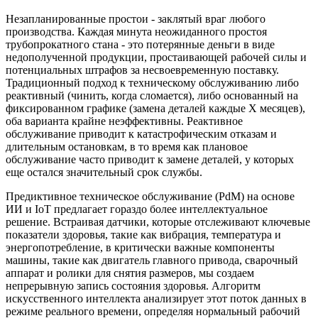
Незапланированные простои - заклятый враг любого
производства. Каждая минута неожиданного простоя
трубопрокатного стана - это потерянные деньги в виде
недополученной продукции, простаивающей рабочей силы и
потенциальных штрафов за несвоевременную поставку.
Традиционный подход к техническому обслуживанию либо
реактивный (чинить, когда сломается), либо основанный на
фиксированном графике (замена деталей каждые X месяцев),
оба варианта крайне неэффективны. Реактивное
обслуживание приводит к катастрофическим отказам и
длительным остановкам, в то время как плановое
обслуживание часто приводит к замене деталей, у которых
еще остался значительный срок службы.
Предиктивное техническое обслуживание (PdM) на основе
ИИ и IoT предлагает гораздо более интеллектуальное
решение. Встраивая датчики, которые отслеживают ключевые
показатели здоровья, такие как вибрация, температура и
энергопотребление, в критически важные компоненты
машины, такие как двигатель главного привода, сварочный
аппарат и ролики для снятия размеров, мы создаем
непрерывную запись состояния здоровья. Алгоритм
искусственного интеллекта анализирует этот поток данных в
режиме реального времени, определяя нормальный рабочий