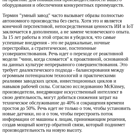
оборудования и обеспечения конкурентных преимуществ.
Термин "умный завод" часто вызывает образы полностью
автономного производства без света. Хотя это и является
конечной перспективой, непосредственная ценность ИИ и IoT
заключается в дополнении, а не замене человеческого опыта.
За 15 лет работы в этой отрасли я убедился, что самые
успешные внедрения - это не радикальные, ночные
перестройки, а стратегические, постепенные
усовершенствования. Речь идет о переходе от реактивной
модели "чини, когда сломается" к проактивной, основанной
на данных культуре непрерывного совершенствования. Это
требует диалектического подхода - балансирования между
огромным потенциалом технологий и практическими
реалиями заводских цехов, инвестиционных циклов и
навыков рабочей силы. Согласно исследованию McKinsey,
производители, внедряющие искусственный интеллект в
свою деятельность, могут добиться снижения затрат на
техническое обслуживание до 40% и сокращения времени
простоя до 50%. Речь идет не только о том, чтобы установить
новые датчики, но и о том, чтобы перестроить поток
информации от машины к лицам, принимающим решения,
создав мощный контур обратной связи, который поднимет
производительность на новую высоту.